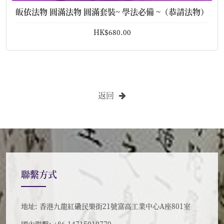
皈依法物 圓滿法物 圓滿套裝~ 學法必備 ~（恭請法物）
HK$680.00
返回
聯繫方式
地址: 香港九龍紅磡民樂街21號富高工業中心A座801室