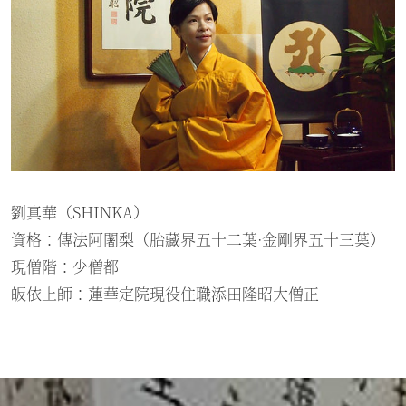
劉真華（SHINKA）
資格：傳法阿闍梨（胎藏界五十二葉·金剛界五十三葉）
現僧階：少僧都
皈依上師：蓮華定院現役住職添田隆昭大僧正