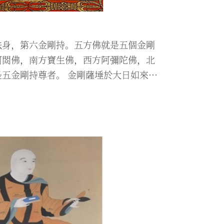
法身，第六金剛持。五方佛就是五個金剛
阿閦佛，南方寶生佛，西方阿彌陀佛，北
五金剛持尊者。 金剛薩埵於大日如來領
法中，金剛薩埵、普賢菩薩和大日如來為