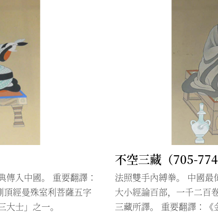
不空三藏（705-77
典傳入中國。 重要翻譯：
法照雙手內縛拳。 中國最
剛頂經曼殊室利菩薩五字
大小經論百部，一千二百
三大士」之一。
三藏所譯。 重要翻譯：《