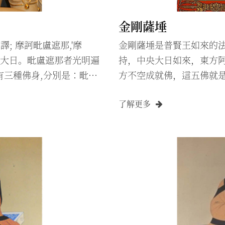
金剛薩埵
。音譯; 摩訶毗盧遮那,'摩
金剛薩埵是普賢王如來的
故譯：大日。毗盧遮那者光明遍
持，中央大日如來，東方
有三種佛身,分別是：毗盧
方不空成就佛，這五佛就是
毗盧遮那是釋迦牟尼佛的法
受密法的傳承。在真言密
了解更多
法界心殿，開示兩部之秘
互體，無二無別。