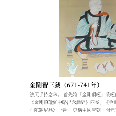
金剛智三藏（671-741年）
法照手持念珠。 首先將「金剛頂經」系經
《金剛頂瑜伽中略出念誦經》四卷、《金
心陀羅尼品》一卷。 史稱中國唐朝「開元