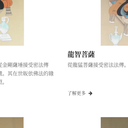
龍智菩薩
從金剛薩埵接受密法傳
從龍猛菩薩接受密法法傳
嚴。其在世皈依佛法的緣
照。
了解更多