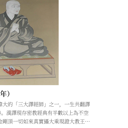
4年）
偉大的「三大譯經師」之一，一生共翻譯
卷。漢譯現存密教經典有半數以上為不空
金剛頂一切如來真實攝大乘現證大教王