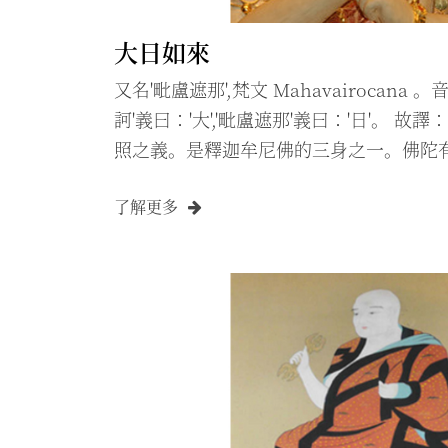
大日如來
又名'毗盧遮那',梵文 Mahavairocana 
訶'義曰：'大','毗盧遮那'義曰：'日'。 
照之義。是釋迦牟尼佛的三身之一。佛陀
遮那佛,盧舍那佛和釋迦牟尼佛。密宗稱
了解更多
身,是表示絕對真理的佛身。 大日如來於
密。