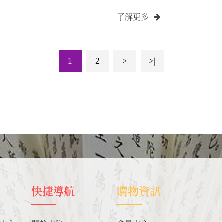
經》三卷，等其他密教經
了解更多
1
2
>
>|
快捷導航
購物資訊