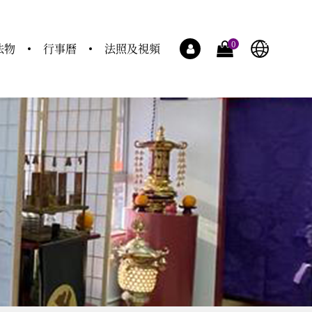
0
法物
行事曆
法照及視頻