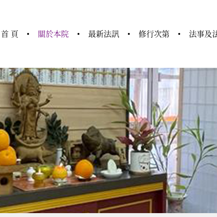
首 頁
關於本院
最新法訊
修行次第
法事及