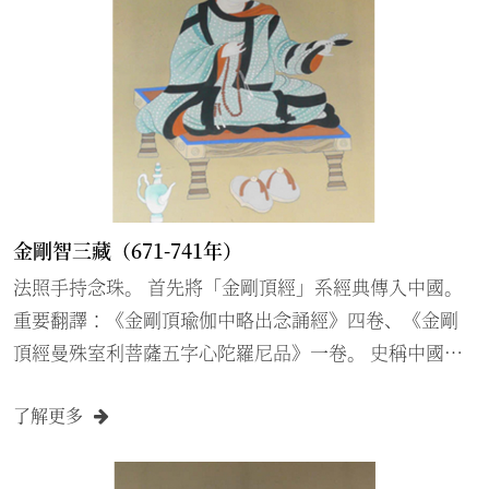
金剛智三藏（671-741年）
法照手持念珠。 首先將「金剛頂經」系經典傳入中國。
重要翻譯：《金剛頂瑜伽中略出念誦經》四卷、《金剛
頂經曼殊室利菩薩五字心陀羅尼品》一卷。 史稱中國唐
朝「開元三大士」之一。
了解更多