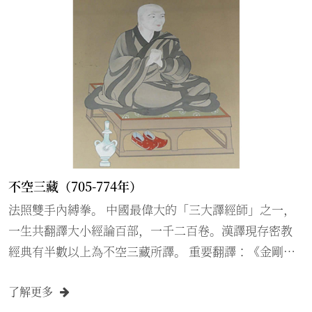
不空三藏（705-774年）
法照雙手內縛拳。 中國最偉大的「三大譯經師」之一，
一生共翻譯大小經論百部，一千二百卷。漢譯現存密教
經典有半數以上為不空三藏所譯。 重要翻譯：《金剛頂
一切如來真實攝大乘現證大教王經》三卷，等其他密教
了解更多
經典八十部。