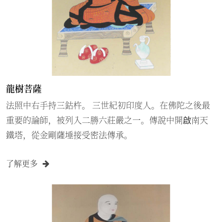
龍樹菩薩
法照中右手持三鈷杵。 三世紀初印度人。在佛陀之後最
重要的論師，被列入二勝六莊嚴之一。傳說中開啟南天
鐵塔，從金剛薩埵接受密法傳承。
了解更多