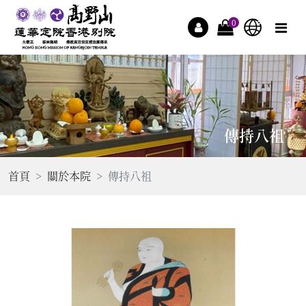
0
傳持八祖
首頁
關於本院
傳持八祖