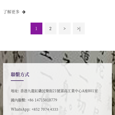
善無畏之教授寫成《大日經疏》，是漢譯《大日經》密
了解更多
典的權威註解。其中， 如「大日如來」、「不動明王」
等密教用語皆為禪師所確定。禪師並且是位偉大的自然
科學家。陰曆中的新曆和觀察天文的「渾天儀」皆為其
1
2
>
>|
所作。 重要譯典：《大日經》七卷、《大日經疏》二十
四卷。
聯繫方式
地址: 香港九龍紅磡民樂街21號富高工業中心A座801室
國內聯繫: +86 14715010779
WhatsApp: +852 7074 4333