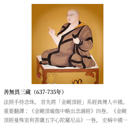
善無畏三藏（637-735年）
法照手持念珠。 首先將「金剛頂經」系經典傳入中國。
重要翻譯：《金剛頂瑜伽中略出念誦經》四卷、《金剛
頂經曼殊室利菩薩五字心陀羅尼品》一卷。 史稱中國唐
朝「開元三大士」之一。