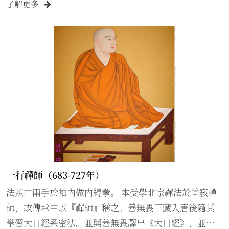
了解更多
一行禪師（683-727年）
法照中兩手於袖內做內縛拳。 本受學北宗禪法於普寂禪
師，故傳承中以『禪師』稱之。善無畏三藏入唐後隨其
學習大日經系密法。並與善無畏譯出《大日經》，並將